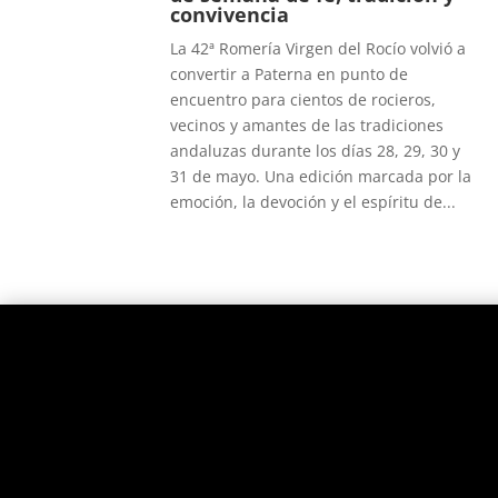
convivencia
La 42ª Romería Virgen del Rocío volvió a
convertir a Paterna en punto de
encuentro para cientos de rocieros,
vecinos y amantes de las tradiciones
andaluzas durante los días 28, 29, 30 y
31 de mayo. Una edición marcada por la
emoción, la devoción y el espíritu de...