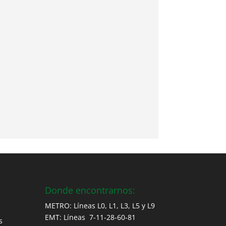
Donde encontrarnos:
METRO: Líneas L0, L1, L3, L5 y L9
EMT: Líneas 7-11-28-60-81
s