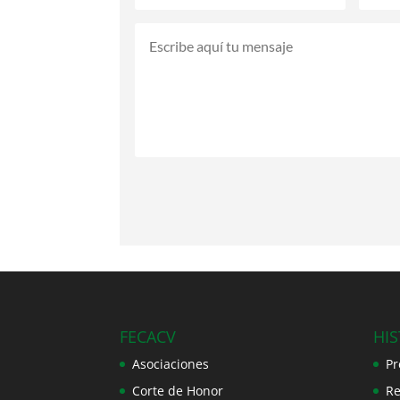
FECACV
HI
Asociaciones
Pr
Corte de Honor
Re