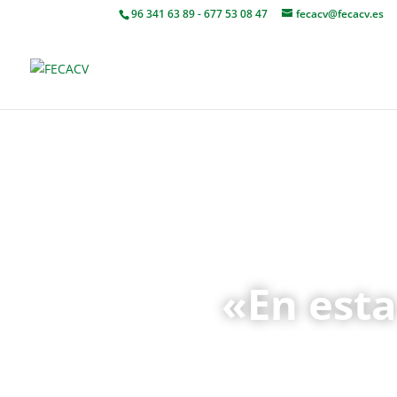
96 341 63 89 - 677 53 08 47
fecacv@fecacv.es
«En esta