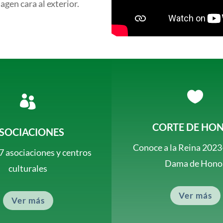
gen cara al exterior.


CORTE DE HO
SOCIACIONES
Conoce a la Reina 2023-
7 asociaciones y centros
Dama de Hono
culturales
Ver más
Ver más