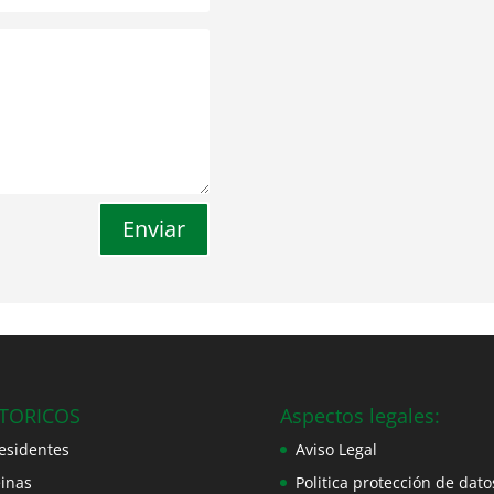
Enviar
STORICOS
Aspectos legales:
esidentes
Aviso Legal
inas
Politica protección de dato