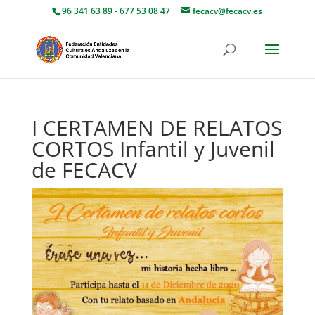
96 341 63 89 - 677 53 08 47
fecacv@fecacv.es
I CERTAMEN DE RELATOS
CORTOS Infantil y Juvenil
de FECACV