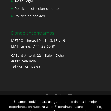
Aviso Legal
Politica protección de datos
Política de cookies
Donde encontrarnos:
METRO: Líneas L0, L1, L3, L5 y L9
EMT: Líneas 7-11-28-60-81
C/ Sant Antoni, 22 – Bajo 1 Dcha
46001 Valencia.
Tel.: 96 341 63 89
Usamos cookies para asegurar que te damos la mejor
FECACV - Federación de Entidades Culturales
experiencia en nuestra web. Si continúas usando este sitio,